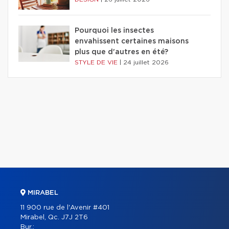
Pourquoi les insectes
envahissent certaines maisons
plus que d'autres en été?
STYLE DE VIE
|
24 juillet 2026
MIRABEL
11 900 rue de l'Avenir #401
Mirabel, Qc. J7J 2T6
Bur.: